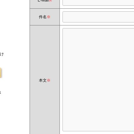
E-Mail
※
件名
※
付け
本文
※
さ