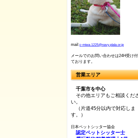
mail:
c-miwa.1225@navy.plala.or.jp
メールでのお問い合わせは24H受け
ております。
営業エリア
千葉市を中心
その他エリアもご相談くだ
い。
（片道45分以内で対応しま
す。）
日本ペットシッター協会
認定ペットシッター士