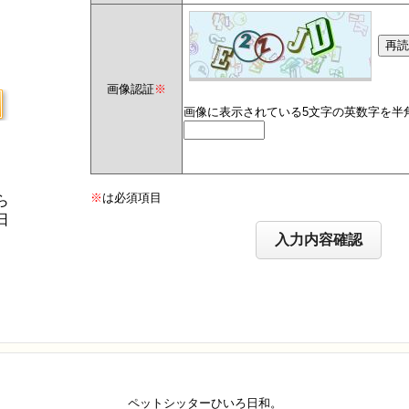
）
画像認証
※
画像に表示されている5文字の英数字を半
）
）
※
は必須項目
ら
日
ペットシッターひいろ日和。